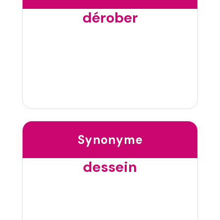
dérober
Synonyme
dessein