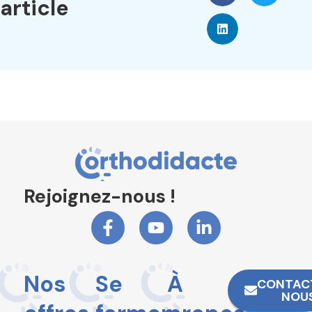
article
Rejoignez-nous !
Nos
Se
À
CONTAC
NOU