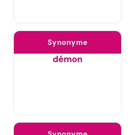
Synonyme
démon
Synonyme