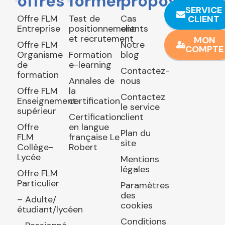
offres
former
propos
SERVICE
Offre FLM
Test de
Cas
CLIENT
Entreprise
positionnement
clients
et recrutement
MON
Offre FLM
Notre
COMPTE
Organisme
Formation
blog
de
e-learning
Contactez-
formation
Annales de
nous
Offre FLM
la
Contactez
Enseignement
certification
le service
supérieur
Certification
client
Offre
en langue
Plan du
FLM
française Le
site
Collège-
Robert
Lycée
Mentions
légales
Offre FLM
Particulier
Paramètres
des
– Adulte/
cookies
étudiant/lycéen
Conditions