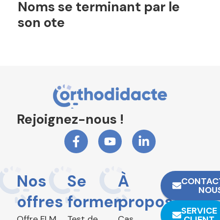
Noms se terminant par le
son ote
Rejoignez-nous !
Nos
Se
À
CONTAC
NOU
offres
former
propos
SERVICE
Offre FLM
Test de
Cas
CLIENT