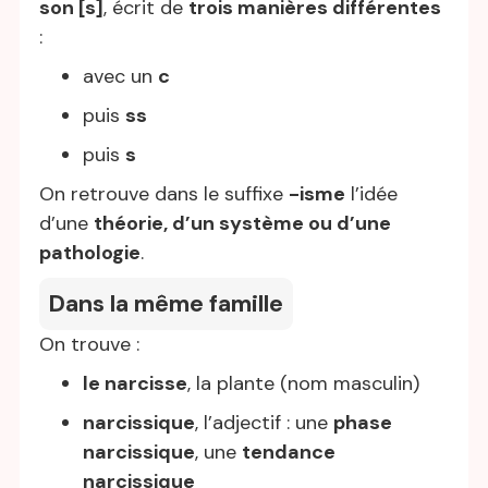
son [s]
, écrit de
trois manières différentes
:
avec un
c
puis
ss
puis
s
On retrouve dans le suffixe
-isme
l’idée
d’une
théorie, d’un système ou d’une
pathologie
.
Dans la même famille
On trouve :
le narcisse
, la plante (nom masculin)
narcissique
, l’adjectif : une
phase
narcissique
, une
tendance
narcissique