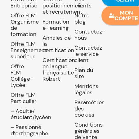
Entreprise
positionnement
clients
et recrutement
MON
Offre FLM
Notre
COMPTE
Organisme
Formation
blog
de
e-learning
Contactez-
formation
Annales de
nous
Offre FLM
la
Contactez
Enseignement
certification
le service
supérieur
Certification
client
Offre
en langue
Plan du
FLM
française Le
site
Collège-
Robert
Lycée
Mentions
légales
Offre FLM
Particulier
Paramètres
des
– Adulte/
cookies
étudiant/lycéen
Conditions
– Passionné
générales
d’orthographe
de vente