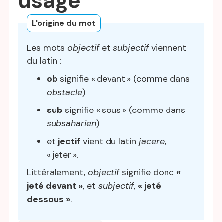
usage
L'origine du mot
Les mots
objectif
et
subjectif
viennent
du latin :
ob
signifie « devant » (comme dans
obstacle
)
sub
signifie « sous » (comme dans
subsaharien
)
et
jectif
vient du latin
jacere
,
« jeter ».
Littéralement,
objectif
signifie donc
«
jeté devant »
, et
subjectif
,
« jeté
dessous »
.