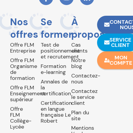
Nos
Se
À
CONTAC
NOU
offres
former
propos
SERVICE
Offre FLM
Test de
Cas
CLIENT
Entreprise
positionnement
clients
et recrutement
MON
Offre FLM
Notre
COMPTE
Organisme
Formation
blog
de
e-learning
Contactez-
formation
Annales de
nous
Offre FLM
la
Contactez
Enseignement
certification
le service
supérieur
Certification
client
Offre
en langue
Plan du
FLM
française Le
site
Collège-
Robert
Lycée
Mentions