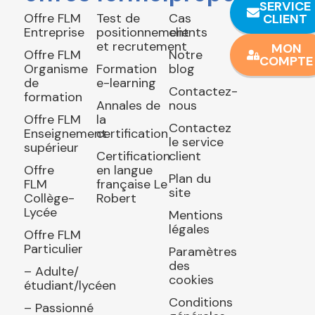
SERVICE
Offre FLM
Test de
Cas
CLIENT
Entreprise
positionnement
clients
et recrutement
MON
Offre FLM
Notre
COMPTE
Organisme
Formation
blog
de
e-learning
Contactez-
formation
Annales de
nous
Offre FLM
la
Contactez
Enseignement
certification
le service
supérieur
Certification
client
Offre
en langue
Plan du
FLM
française Le
site
Collège-
Robert
Lycée
Mentions
légales
Offre FLM
Particulier
Paramètres
des
– Adulte/
cookies
étudiant/lycéen
Conditions
– Passionné