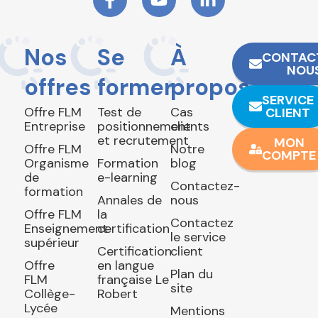
Nos
Se
À
CONTAC
NOU
offres
former
propos
SERVICE
Offre FLM
Test de
Cas
CLIENT
Entreprise
positionnement
clients
et recrutement
MON
Offre FLM
Notre
COMPTE
Organisme
Formation
blog
de
e-learning
Contactez-
formation
Annales de
nous
Offre FLM
la
Contactez
Enseignement
certification
le service
supérieur
Certification
client
Offre
en langue
Plan du
FLM
française Le
site
Collège-
Robert
Lycée
Mentions