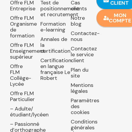
Offre FLM
Test de
Cas
CLIENT
Entreprise
positionnement
clients
et recrutement
MON
Offre FLM
Notre
COMPTE
Organisme
Formation
blog
de
e-learning
Contactez-
formation
Annales de
nous
Offre FLM
la
Contactez
Enseignement
certification
le service
supérieur
Certification
client
Offre
en langue
Plan du
FLM
française Le
site
Collège-
Robert
Lycée
Mentions
légales
Offre FLM
Particulier
Paramètres
des
– Adulte/
cookies
étudiant/lycéen
Conditions
– Passionné
générales
d’orthographe