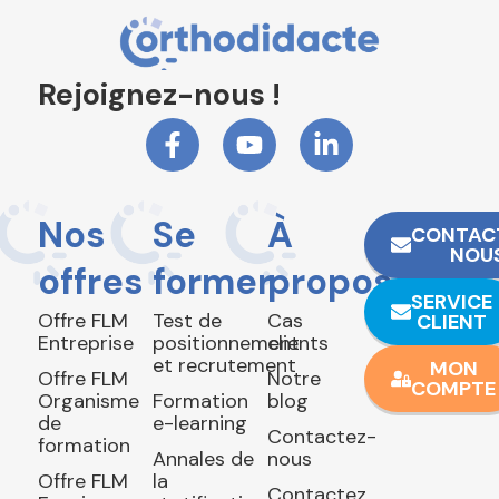
Rejoignez-nous !
Nos
Se
À
CONTAC
NOU
offres
former
propos
SERVICE
Offre FLM
Test de
Cas
CLIENT
Entreprise
positionnement
clients
et recrutement
MON
Offre FLM
Notre
COMPTE
Organisme
Formation
blog
de
e-learning
Contactez-
formation
Annales de
nous
Offre FLM
la
Contactez