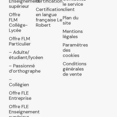
Enseignement
certification
le service
supérieur
Certification
client
Offre
en langue
Plan du
FLM
française Le
site
Collège-
Robert
Lycée
Mentions
légales
Offre FLM
Particulier
Paramètres
des
– Adulte/
cookies
étudiant/lycéen
Conditions
– Passionné
générales
d’orthographe
de vente
–
Collégien
Offre FLE
Entreprise
Offre FLE
Enseignement