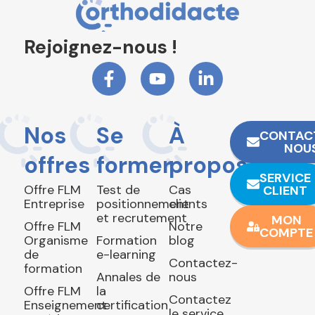
Rejoignez-nous !
Nos
Se
À
CONTAC
NOU
offres
former
propos
SERVICE
Offre FLM
Test de
Cas
CLIENT
Entreprise
positionnement
clients
et recrutement
MON
Offre FLM
Notre
COMPTE
Organisme
Formation
blog
de
e-learning
Contactez-
formation
Annales de
nous
Offre FLM
la
Contactez
Enseignement
certification
le service