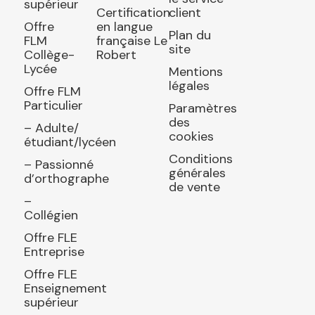
supérieur
Certification
client
Offre
en langue
Plan du
FLM
française Le
site
Collège-
Robert
Lycée
Mentions
légales
Offre FLM
Particulier
Paramètres
des
– Adulte/
cookies
étudiant/lycéen
Conditions
– Passionné
générales
d’orthographe
de vente
–
Collégien
Offre FLE
Entreprise
Offre FLE
Enseignement
supérieur