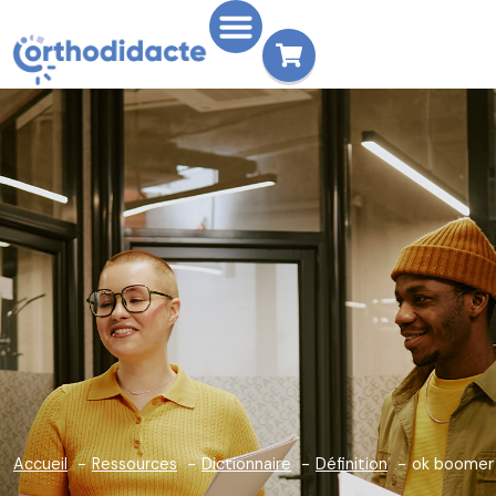
Accueil
Ressources
Dictionnaire
Définition
ok boomer