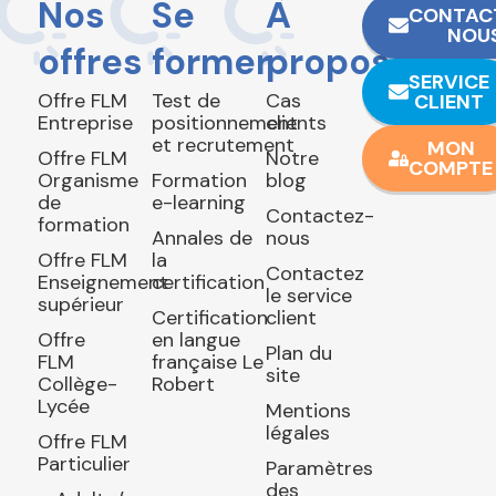
Nos
Se
À
CONTAC
NOU
offres
former
propos
SERVICE
Offre FLM
Test de
Cas
CLIENT
Entreprise
positionnement
clients
et recrutement
MON
Offre FLM
Notre
COMPTE
Organisme
Formation
blog
de
e-learning
Contactez-
formation
Annales de
nous
Offre FLM
la
Contactez
Enseignement
certification
le service
supérieur
Certification
client
Offre
en langue
Plan du
FLM
française Le
site
Collège-
Robert
Lycée
Mentions
légales
Offre FLM
Particulier
Paramètres
des