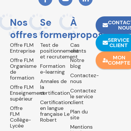
Nos
Se
À
CONTAC
NOU
offres
former
propos
SERVICE
Offre FLM
Test de
Cas
CLIENT
Entreprise
positionnement
clients
et recrutement
MON
Offre FLM
Notre
COMPTE
Organisme
Formation
blog
de
e-learning
Contactez-
formation
Annales de
nous
Offre FLM
la
Contactez
Enseignement
certification
le service
supérieur
Certification
client
Offre
en langue
Plan du
FLM
française Le
site
Collège-
Robert
Lycée
Mentions