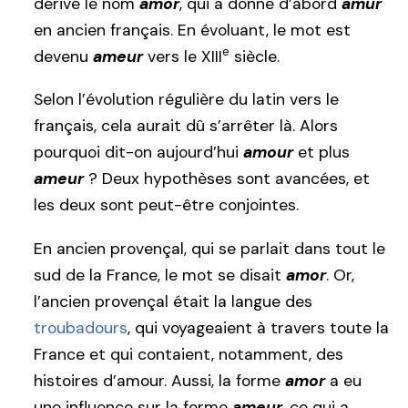
dérivé le nom
amor
, qui a donné d’abord
amur
en ancien français. En évoluant, le mot est
e
devenu
ameur
vers le XIII
siècle.
Selon l’évolution régulière du latin vers le
français, cela aurait dû s’arrêter là. Alors
pourquoi dit-on aujourd’hui
amour
et plus
ameur
? Deux hypothèses sont avancées, et
les deux sont peut-être conjointes.
En ancien provençal, qui se parlait dans tout le
sud de la France, le mot se disait
amor
. Or,
l’ancien provençal était la langue des
troubadours
, qui voyageaient à travers toute la
France et qui contaient, notamment, des
histoires d’amour. Aussi, la forme
amor
a eu
une influence sur la forme
ameur
, ce qui a