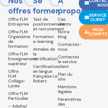
Nos
Se
À
CONTAC
NOU
offres
former
propos
SERVICE
Offre FLM
Test de
Cas
CLIENT
Entreprise
positionnement
clients
et recrutement
MON
Offre FLM
Notre
COMPTE
Organisme
Formation
blog
de
e-learning
Contactez-
formation
Annales de
nous
Offre FLM
la
Contactez
Enseignement
certification
le service
supérieur
Certification
client
Offre
en langue
Plan du
FLM
française Le
site
Collège-
Robert
Lycée
Mentions
légales
Offre FLM
Particulier
Paramètres
des
– Adulte/