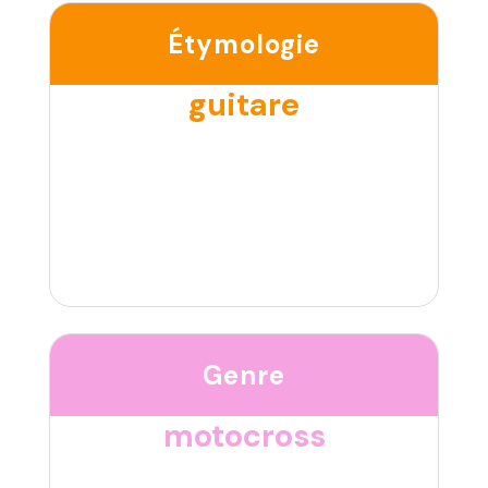
Étymologie
guitare
Genre
motocross