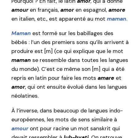
Pourquoi ? En fait, le latin
amor
, qui a donné
amour
en français,
amor
en espagnol,
amore
en italien, etc., est apparenté au mot
maman
.
Maman
est formé sur les babillages des
bébés : l’un des premiers sons qu’ils arrivent à
produire est [m] (ce qui explique que le mot
maman
se ressemble dans toutes les langues
du monde). C’est ce même son [m] qui a été
repris en latin pour faire les mots
amare
et
amor
, qui ont ensuite évolué dans les langues
néolatines.
À l’inverse, dans beaucoup de langues indo-
européennes, les mots de sens similaire à
amour
ont pour racine un mot sanskrit qui
devait ressembler à
lub-hyati
. On retrouve