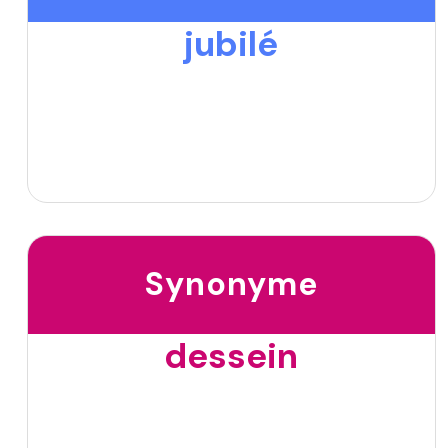
jubilé
Synonyme
dessein