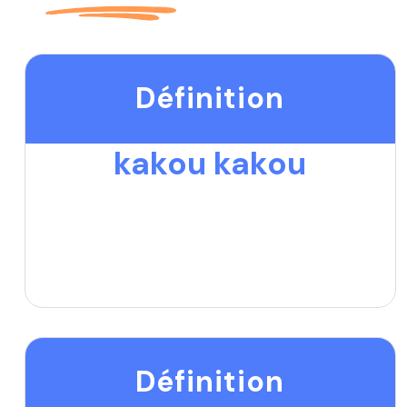
Définition
kakou kakou
Définition