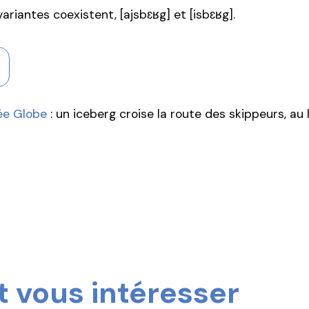
ariantes coexistent, [ajsbɛʁg] et [isbɛʁg].
ée Globe
: un iceberg croise la route des skippeurs, au 
 vous intéresser