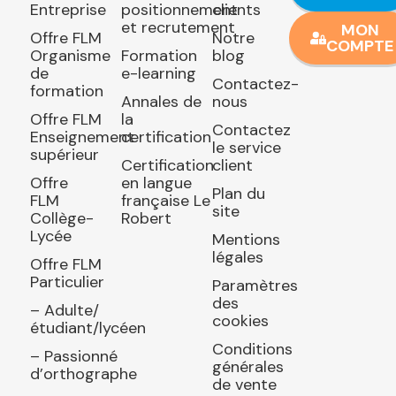
Entreprise
positionnement
clients
et recrutement
MON
Offre FLM
Notre
COMPTE
Organisme
Formation
blog
de
e-learning
Contactez-
formation
Annales de
nous
Offre FLM
la
Contactez
Enseignement
certification
le service
supérieur
Certification
client
Offre
en langue
Plan du
FLM
française Le
site
Collège-
Robert
Lycée
Mentions
légales
Offre FLM
Particulier
Paramètres
des
– Adulte/
cookies
étudiant/lycéen
Conditions
– Passionné
générales
d’orthographe
de vente