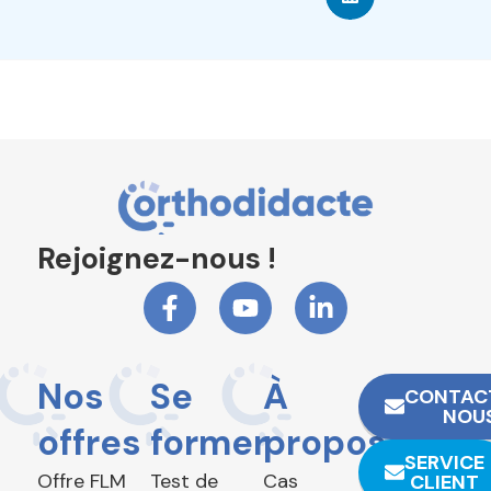
Rejoignez-nous !
Nos
Se
À
CONTAC
NOU
offres
former
propos
SERVICE
Offre FLM
Test de
Cas
CLIENT